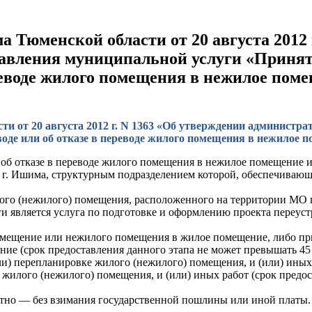
Тюменской области от 20 августа 2012 
авления муниципальной услуги «Принят
ереводе жилого помещения в нежилое пом
и от 20 августа 2012 г. N 1363 «Об утверждении администра
воде или об отказе в переводе жилого помещения в нежилое
и об отказе в переводе жилого помещения в нежилое помещение
г. Ишима, структурным подразделением которой, обеспечивающи
лого (нежилого) помещения, расположенного на территории МО 
и является услуга по подготовке и оформлению проекта переус
мещение или нежилого помещения в жилое помещение, либо при
 (срок предоставления данного этапа не может превышать 45 д
ли) перепланировке жилого (нежилого) помещения, и (или) иных
 жилого (нежилого) помещения, и (или) иных работ (срок предос
тно — без взимания государственной пошлины или иной платы.