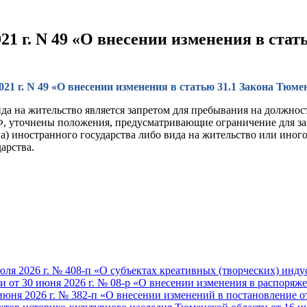
21 г. N 49 «О внесении изменения в ста
21 г. N 49 «О внесении изменения в статью 31.1 Закона Тюм
ида на жительство является запретом для пребывания на должно
Ф, уточнены положения, предусматривающие ограничение для з
ва) иностранного государства либо вида на жительство или ино
арства.
ля 2026 г. № 408-п «О субъектах креативных (творческих) инд
от 30 июня 2026 г. № 08-р «О внесении изменения в распоряжен
юня 2026 г. № 382-п «О внесении изменений в постановление от