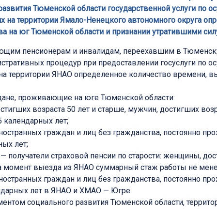
развития Тюменской области государственной услуги по 
х на территории Ямало-Ненецкого автономного округа оп
ва на юг Тюменской области и признании утратившими си
ющим пенсионерам и инвалидам, переехавшим в Тюменску
истративных процедур при предоставлении госуслуги по 
на территории ЯНАО определенное количество времени, в
ждане, проживающие на юге Тюменской области:
тигших возраста 50 лет и старше, мужчин, достигших воз
 календарных лет;
ностранных граждан и лиц без гражданства, постоянно п
ых лет;
 получатели страховой пенсии по старости: женщины, дост
на момент выезда из ЯНАО суммарный стаж работы не мене
ностранных граждан и лиц без гражданства, постоянно п
дарных лет в ЯНАО и ХМАО — Югре.
ментом социального развития Тюменской области, терри