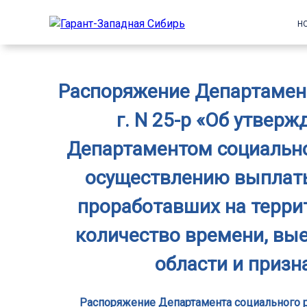
Н
Распоряжение Департамент
г. N 25-р «Об утвер
Департаментом социально
осуществлению выплаты
проработавших на терри
количество времени, вы
области и приз
Распоряжение Департамента социального ра