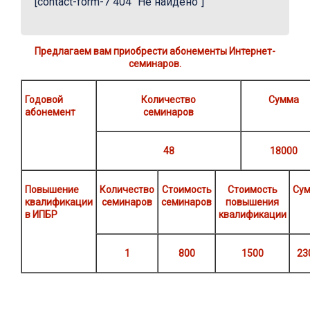
[contact-form-7 404 "Не найдено"]
Предлагаем вам приобрести абонементы Интернет-
семинаров.
Годовой
Количество
Сумма
абонемент
семинаров
48
18000
Повышение
Количество
Стоимость
Стоимость
Су
квалификации
семинаров
семинаров
повышения
в ИПБР
квалификации
1
800
1500
23