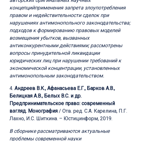
авторских оригинальных научных
концепцийприменения запрета злоупотребления
правом и недействительности сделок при
нарушениях антимонопольного законодательства;
подходов к формированию правовых моделей
возмещения убытков, вызванных
антиконкурентными действиями; рассмотрены
вопросы принудительной ликвидации
юридических лиц при нарушении требований к
экономической концентрации, установленных
антимонопольным законодательством.
4.
Андреев В.К., Афанасьева Е.Г., Барков А.В.,
Белицкая А.В., Белых В.С. и др.
Предпринимательское право: современный
взгляд. Монография
/ Отв. ред. С.А. Карелина, П.Г.
Лахно, И.С. Шиткина. – Юстицинформ, 2019.
В сборнике рассматриваются актуальные
проблемы современной науки