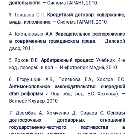
деятельности
‘. — Система ГАРАНТ, 2010.
3. Гришаев С.П.
Кредитный договор: содержание,
виды, исполнение
. — Система ГАРАНТ, 2010.
4. Кирилловых А.А.
Завещательное распоряжение
в современном гражданском праве
. — Деловой
двор, 2011.
5. Ярков В.В.
Арбитражный процесс
: Учебник. 4-е
изд., перераб. и доп. — Инфотропик Медиа, 2010.
6. Егорушкин А.В., Полякова Е.А., Хохлов Е.С.
Антимонопольное законодательство: очередной
этап реформы
/ Под общ. ред. Е.С. Хохлова). —
Волтерс Клувер, 2010.
7. Дзембак А., Хомченко Д., Сиваев С.
Основы
долгосрочных договорных отношений
государственно-частного партнерства в