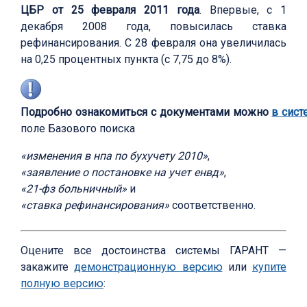
ЦБР от 25 февраля 2011 года
. Впервые, с 1
декабря 2008 года, повысилась ставка
рефинансирования. С 28 февраля она увеличилась
на 0,25 процентных пункта (с 7,75 до 8%).
Подробно ознакомиться с документами можно
в сис
поле Базового поиска
«изменения в нпа по бухучету 2010»
,
«заявление о постановке на учет енвд»
,
«21-фз больничный»
и
«ставка рефинансирования»
соответственно.
Оцените все достоинства системы ГАРАНТ —
закажите
демонстрационную версию
или
купите
полную версию
: