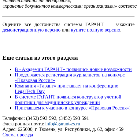
«ответственность педофилов»
,
«хранение документов коммерческими организациями»
соответс
Оцените все достоинства системы ГАРАНТ — закажите
демонстрационную версию
или
купите полную версию
.
Еще статьи из этого раздела
В «Академии ГАРАНТ» появились новые возможности
Продолжается регистрация журналистов на конкурс
«Правовая Россия»
Компания «Гарант» приглашает на конференцию
LegalTech Day
В системе ГАРАНТ появился конструктор учетной
политики для медицинских учреждений
Приглашаем к участию в конкурсе «Правовая Россия»!
Телефоны: (3452) 593-592, (3452) 593-591
Электронная почта:
info@garant-zs.ru
Адрес: 625000, г. Тюмень, ул. Республики, д. 62, офис 459
Схема проезда