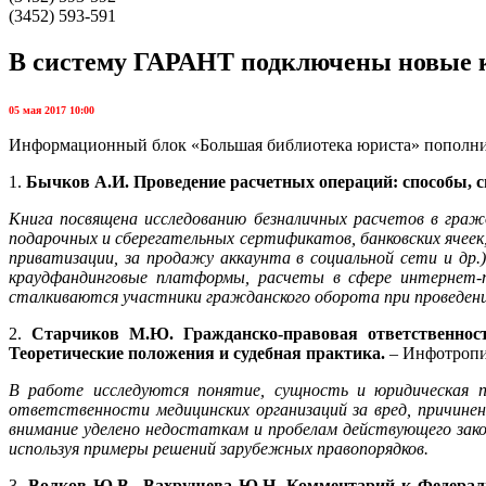
(3452) 593-591
В систему ГАРАНТ подключены новые 
05 мая 2017 10:00
Информационный блок «Большая библиотека юриста» пополн
1.
Бычков А.И. Проведение расчетных операций: способы, с
Книга посвящена исследованию безналичных расчетов в граж
подарочных и сберегательных сертификатов, банковских ячеек,
приватизации, за продажу аккаунта в социальной сети и др
краудфандинговые платформы, расчеты в сфере интернет-т
сталкиваются участники гражданского оборота при проведени
2.
Старчиков М.Ю. Гражданско-правовая ответственност
Теоретические положения и судебная практика.
– Инфотропи
В работе исследуются понятие, сущность и юридическая п
ответственности медицинских организаций за вред, причине
внимание уделено недостаткам и пробелам действующего зако
используя примеры решений зарубежных правопорядков.
3.
Волков Ю.В., Вахрушева Ю.Н. Комментарий к Федеральном