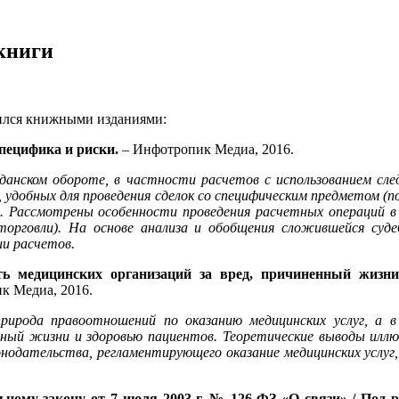
книги
ился книжными изданиями:
пецифика и риски.
– Инфотропик Медиа, 2016.
данском обороте, в частности расчетов с использованием сл
 удобных для проведения сделок со специфическим предметом (п
.). Рассмотрены особенности проведения расчетных операций в
орговли). На основе анализа и обобщения сложившейся суде
и расчетов.
ь медицинских организаций за вред, причиненный жизни 
к Медиа, 2016.
рирода правоотношений по оказанию медицинских услуг, а в
нный жизни и здоровью пациентов. Теоретические выводы иллю
нодательства, регламентирующего оказание медицинских услуг
у закону от 7 июля 2003 г. № 126-ФЗ «О связи» / Под ред.