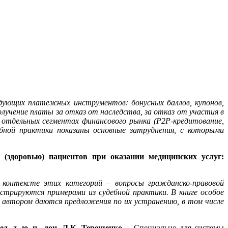
едующих платежных инструментов: бонусных баллов, купонов,
олучение платы за отказ от наследства, за отказ от участия в
 отдельных сегментах финансового рынка (P2P-кредитование,
бной практики показаны основные затруднения, с которыми
(здоровью) пациентов при оказании медицинских услуг:
 контексте этих категорий – вопросы гражданско-правовой
стрируются примерами из судебной практики. В книге особое
, автором даются предложения по их устранению, в том числе
 д. ю. н., доц. Л.К. Терещенко.
– Специально для системы