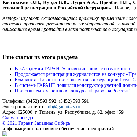
Костовский О.Н., Курда В.В., Луцай А.А., Прейбис П.П., 
геномной регистрации в Российской Федерации»
/ Под ред. 
Авторы изучают складывающуюся практику применения положе
системы правового регулирования государственной геномно
ближайшее время произойти в законодательстве о государстве
Еще статьи из этого раздела
В «Академии ГАРАНТ» появились новые возможности
Продолжается регистрация журналистов на конкурс «Пра
Компания «Гарант» приглашает на конференцию LegalTe
В системе ГАРАНТ появился конструктор учетной полит
Приглашаем к участию в конкурсе «Правовая Россия»!
Телефоны: (3452) 593-592, (3452) 593-591
Электронная почта:
info@garant-zs.ru
Адрес: 625000, г. Тюмень, ул. Республики, д. 62, офис 459
Схема проезда
© 2021 Гарант-Западная Сибирь
информационно-правовое обеспечение предприятий