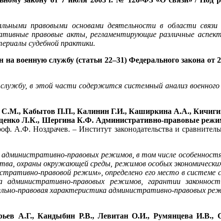
льными правовыми основами деятельности в области связи и
ативные правовые акты, регламентирующие различные аспект
териалы судебной практики.
н на военную службу (статьи 22–31) Федерального закона от 
службу, в этой части содержится системный анализ военного
 С.М., Кабытов П.П., Калинин Г.И., Каширкина А.А., Кичигин
рещенко Л.К., Шергина К.Ф. Административно-правовые режи
роф. А.Ф. Ноздрачев. – Институт законодательства и сравните
административно-правовых режимов, в том числе особенностя
ства, охраны окружающей среды, режимов особых экономических 
стративно-правовой режим», определено его место в системе с
ра административно-правовых режимов, гарантии законнос
ьно-правовая характеристика административно-правовых режи
ьев А.Г., Кандыбин Р.В., Левитан О.И., Румянцева И.В., С