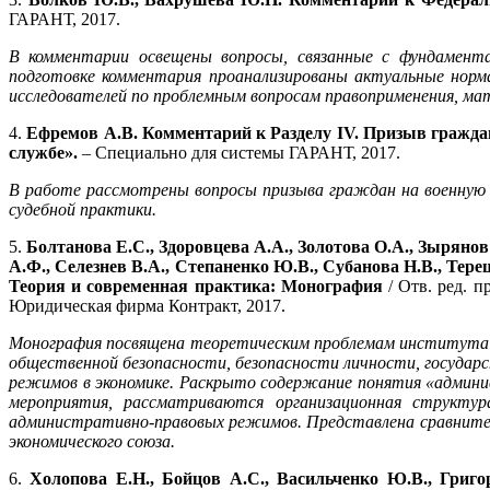
ГАРАНТ, 2017.
В комментарии освещены вопросы, связанные с фундамента
подготовке комментария проанализированы актуальные норм
исследователей по проблемным вопросам правоприменения, ма
4.
Ефремов А.В. Комментарий к
Р
азделу IV. Призыв гражда
службе».
– Специально для системы ГАРАНТ, 2017.
В работе рассмотрены вопросы призыва граждан на военную 
судебной практики.
5.
Болтанова Е.С., Здоровцева А.А., Золотова О.А., Зырянов
А.Ф., Селезнев В.А., Степаненко Ю.В., Субанова Н.В., Те
Теория и современная практика: Монография
/ Отв. ред. п
Юридическая фирма Контракт, 2017.
Монография посвящена теоретическим проблемам института 
общественной безопасности, безопасности личности, государ
режимов в экономике. Раскрыто содержание понятия «админи
мероприятия, рассматриваются организационная структу
административно-правовых режимов. Представлена сравнител
экономического союза.
6.
Холопова Е.Н., Бойцов А.С., Васильченко Ю.В., Григор