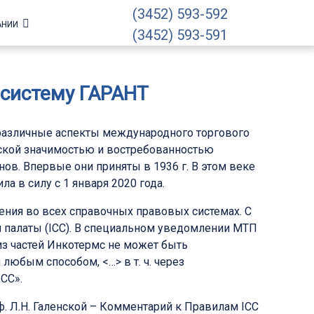
(3452) 593-592
АНИИ
(3452) 593-591
систему ГАРАНТ
различные аспекты международного торгового
ской значимостью и востребованностью
в. Впервые они приняты в 1936 г. В этом веке
 в силу c 1 января 2020 года.
ения во всех справочных правовых системах. С
 палаты (ICC). В специальном уведомлении МТП
из частей Инкотермс не может быть
любым способом, <…> в т. ч. через
CC».
. Л.Н. Галенской – Комментарий к Правилам ICC