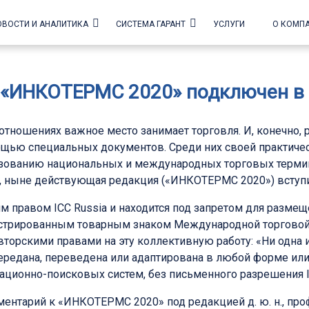
ОВОСТИ И АНАЛИТИКА
СИСТЕМА ГАРАНТ
УСЛУГИ
О КОМП
 «ИНКОТЕРМС 2020» подключен в 
ношениях важное место занимает торговля. И, конечно, 
ощью специальных документов. Среди них своей практиче
зованию национальных и международных торговых термино
 ныне действующая редакция («ИНКОТЕРМС 2020») вступила
правом ICC Russia и находится под запретом для размещ
егистрированным товарным знаком Международной торговой
вторскими правами на эту коллективную работу: «Ни одна 
ередана, переведена или адаптирована в любой форме или 
ационно-поисковых систем, без письменного разрешения I
ентарий к «ИНКОТЕРМС 2020» под редакцией д. ю. н., проф