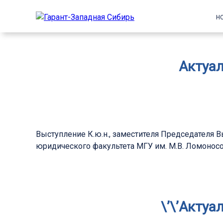
Н
Актуа
Выступление К.ю.н., заместителя Председателя 
юридического факультета МГУ им. М.В. Ломоно
\’\’Акту