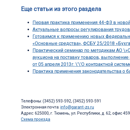
Еще статьи из этого раздела
Первая практика применения 44-ФЗ в ново
Актуальные вопросы регулирования трудов
Готовимся к применению новых федеральны
«Основные средства», ФСБУ 25/2018 «Бухга
Практический семинар по методикам АО \»С
аукциона на поставку товаров, выполнение
от 05 апреля 2013г. \’\’О контрактной системе\
Практика применения законодательства о ба
Телефоны: (3452) 593-592, (3452) 593-591
Электронная почта:
info@garant-zs.ru
Адрес: 625000, г. Тюмень, ул. Республики, д. 62, офис 459
Схема проезда