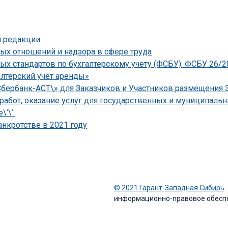
й редакции
ых отношений и надзора в сфере труда
х стандартов по бухгалтерскому учету (ФСБУ): ФСБУ 26/
лтерский учёт аренды»
бербанк-АСТ\» для Заказчиков и Участников размещения З
 работ, оказание услуг для государственных и муниципал
’\’.
нкротстве в 2021 году
© 2021 Гарант-Западная Сибирь
информационно-правовое обесп