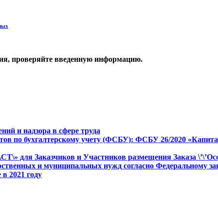
ных
ия, проверяйте введенную информацию.
ий и надзора в сфере труда
ов по бухгалтерскому учету (ФСБУ): ФСБУ 26/2020 «Капита
Т\» для Заказчиков и Участников размещения Заказа \’\’Ос
рственных и муниципальных нужд согласно Федеральному закону
в 2021 году