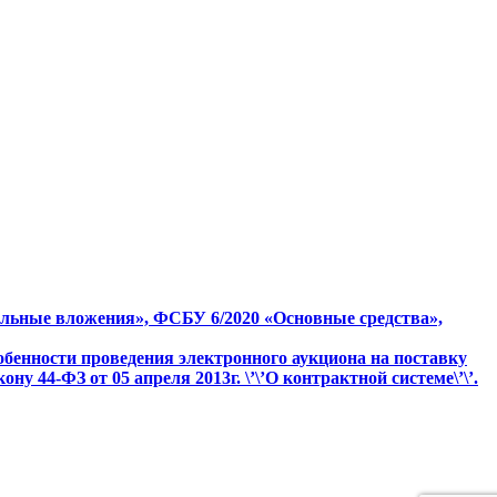
льные вложения», ФСБУ 6/2020 «Основные средства»,
обенности проведения электронного аукциона на поставку
 44-ФЗ от 05 апреля 2013г. \’\’О контрактной системе\’\’.