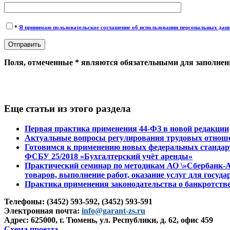
*
Я принимаю пользовательское соглашение об использовании персональных дан
Поля, отмеченные * являются обязательными для заполнен
Еще статьи из этого раздела
Первая практика применения 44-ФЗ в новой редакции
Актуальные вопросы регулирования трудовых отношен
Готовимся к применению новых федеральных стандарт
ФСБУ 25/2018 «Бухгалтерский учёт аренды»
Практический семинар по методикам АО \»Сбербанк-АС
товаров, выполнение работ, оказание услуг для госуда
Практика применения законодательства о банкротстве 
Телефоны: (3452) 593-592, (3452) 593-591
Электронная почта:
info@garant-zs.ru
Адрес: 625000, г. Тюмень, ул. Республики, д. 62, офис 459
Схема проезда