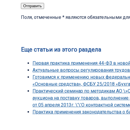
Поля, отмеченные * являются обязательными дл
Еще статьи из этого раздела
Первая практика применения 44-ФЗ в ново
Актуальные вопросы регулирования трудов
Готовимся к применению новых федеральны
«Основные средства», ФСБУ 25/2018 «Бухга
Практический семинар по методикам АО \»С
аукциона на поставку товаров, выполнение
от 05 апреля 2013г. \’\’О контрактной системе\
Практика применения законодательства о ба