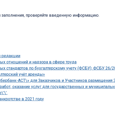
я заполнения, проверяйте введенную информацию.
й редакции
ых отношений и надзора в сфере труда
х стандартов по бухгалтерскому учету (ФСБУ): ФСБУ 26/
лтерский учёт аренды»
бербанк-АСТ\» для Заказчиков и Участников размещения З
 работ, оказание услуг для государственных и муниципал
’\’.
нкротстве в 2021 году