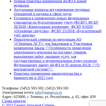
Первая практика применения 44-ФЗ в новой
редакции
Актуальные вопросы регулирования трудовых
отношений и надзора в сфере труда
Готовимся к применению новых федеральных
стандартов по бухгалтерскому учету (ФСБУ): ФСБУ
26/2020 «Капитальные вложения», ФСБУ 6/2020
«Основные средства», ФСБУ 25/2018 «Бухгалтерский
учёт аренды»
Практический семинар по методикам АО
\»Сбербанк-АСТ\» для Заказчиков и Участников
размещения Заказа \’\’Особенности проведения
электронного аукциона на поставку товаров,
выполнение работ, оказание услуг для
государственных и муниципальных нужд согласно
Федеральному закону 44-ФЗ от 05 апреля 2013г. \’\’О
контрактной системе\’\’.
Практика применения законодательства о
банкротстве в 2021 году
Телефоны: (3452) 593-592, (3452) 593-591
Электронная почта:
info@garant-zs.ru
Адрес: 625000, г. Тюмень, ул. Республики, д. 62, офис 459
Схема проезда
© 2021 Гарант-Западная Сибирь