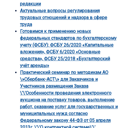
редакции
Актуальные вопросы регулирования
трудовых отношений и надзора в сфере
труда
Готовимся к применению новых
федеральных стандартов по бухгалтерскому
учету (ФСБУ): ФСБУ 26/2020 «Капитальные
вложения», ФСБУ 6/2020 «Основные
средства», ФСБУ 25/2018 «Бухгалтерский
учёт аренды»
Практический семинар по методикам АО
\»Сбербанк-АСТ\» для Заказчиков и
Участников размещения Заказа
\’\’Особенности проведения электронного
аукциона на поставку товаров, выполнение
работ, оказание услуг для государственных и
муниципальных нужд согласно
Федеральному закону 44-ФЗ от 05 апреля
2013г. \’\’О контрактной системе\’\’.