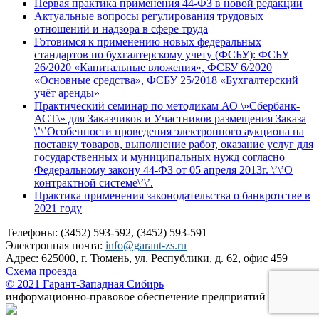
Первая практика применения 44-ФЗ в новой редакции
Актуальные вопросы регулирования трудовых
отношений и надзора в сфере труда
Готовимся к применению новых федеральных
стандартов по бухгалтерскому учету (ФСБУ): ФСБУ
26/2020 «Капитальные вложения», ФСБУ 6/2020
«Основные средства», ФСБУ 25/2018 «Бухгалтерский
учёт аренды»
Практический семинар по методикам АО \»Сбербанк-
АСТ\» для Заказчиков и Участников размещения Заказа
\’\’Особенности проведения электронного аукциона на
поставку товаров, выполнение работ, оказание услуг для
государственных и муниципальных нужд согласно
Федеральному закону 44-ФЗ от 05 апреля 2013г. \’\’О
контрактной системе\’\’.
Практика применения законодательства о банкротстве в
2021 году
Телефоны: (3452) 593-592, (3452) 593-591
Электронная почта:
info@garant-zs.ru
Адрес: 625000, г. Тюмень, ул. Республики, д. 62, офис 459
Схема проезда
© 2021 Гарант-Западная Сибирь
информационно-правовое обеспечение предприятий