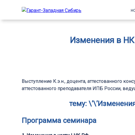
Н
Изменения в НК 
Выступление К.э.н., доцента, аттестованного кон
аттестованного преподавателя ИПБ России, вед
тему:
\’\’Изменения
Программа семинара