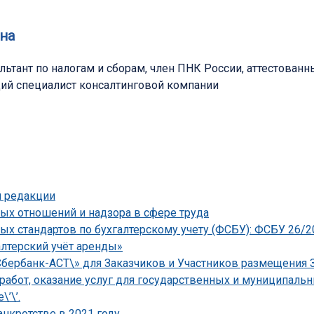
на
сультант по налогам и сборам, член ПНК России, аттестова
ий специалист консалтинговой компании
й редакции
ых отношений и надзора в сфере труда
х стандартов по бухгалтерскому учету (ФСБУ): ФСБУ 26/
лтерский учёт аренды»
бербанк-АСТ\» для Заказчиков и Участников размещения З
 работ, оказание услуг для государственных и муниципал
’\’.
нкротстве в 2021 году