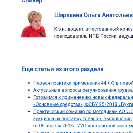
Спикер
Шаркаева Ольга Анатольев
К.э.н., доцент, аттестованный кон
преподаватель ИПБ России, ведущ
Еще статьи из этого раздела
Первая практика применения 44-ФЗ в ново
Актуальные вопросы регулирования трудов
Готовимся к применению новых федеральны
«Основные средства», ФСБУ 25/2018 «Бухга
Практический семинар по методикам АО \»С
аукциона на поставку товаров, выполнение
от 05 апреля 2013г. \’\’О контрактной системе\
Практика применения законодательства о ба