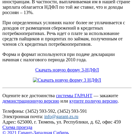
иностранцам. В частности, выплачиваемая им в нашей стране
зарплата облагается НДФЛ по той же ставке, что и доходы
россиян – 13%.
При определенных условиях налог более не уплачивается с
доходов от размещения сбережений в кредитных
потребкооперативах. Речь идет о плате за использование
средств пайщиков и процентах по займам, полученным от
членов с/х кредитных потребкооперативов.
Форма и формат используются при подаче декларации
начиная с налогового периода 2010 года.
Скачать новую форму 3-НДФЛ
Оцените все достоинства
системы ГАРАНТ
— закажите
демонстрационную версию
или
купите полную версию
.
Телефоны: (3452) 593-592, (3452) 593-591
Электронная почта:
info@garant-zs.ru
Адрес: 625000, г. Тюмень, ул. Республики, д. 62, офис 459
Схема проезда
© 2021 Гарант-Западная Сибирь