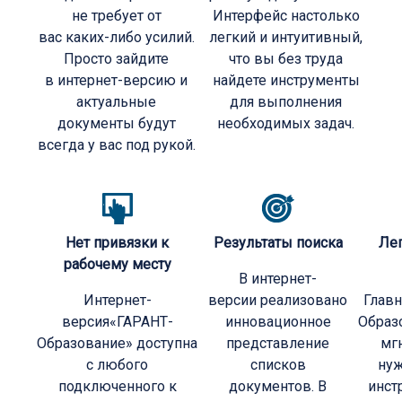
не требует от
Интерфейс настолько
вас каких-либо усилий.
легкий и интуитивный,
Просто зайдите
что вы без труда
в интернет-версию и
найдете инструменты
актуальные
для выполнения
документы будут
необходимых задач.
всегда у вас под рукой.
Нет привязки к
Результаты поиска
Ле
рабочему месту
В интернет-
Интернет-
версии реализовано
Главн
версия«ГАРАНТ-
инновационное
Образ
Образование» доступна
представление
мг
с любого
списков
нуж
подключенного к
документов. В
инст