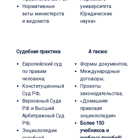
Нормативные
университета.
акты министерств
Юридические
и ведомств.
науки».
Судебная практика
А также:
Европейский суд
Формы документов;
по правам
Международные
человека;
договоры;
Конституционный
Проекты
Суд РФ;
законодательства;
Верховный Суда
«Домашняя
РФ и Высший
правовая
Арбитражный Суд
энциклопедия»
РФ;
Более 150
Энциклопедии
учебников и
судебной
учебных пособий!