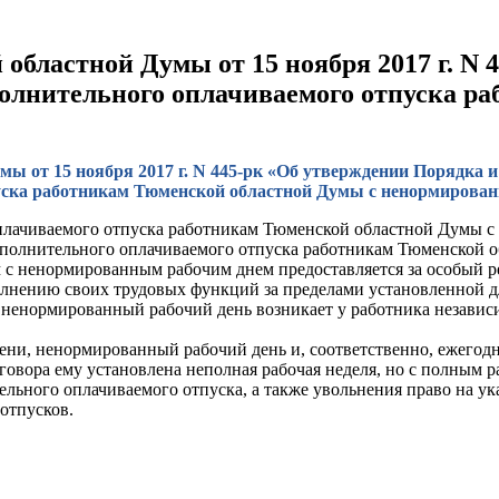
областной Думы от 15 ноября 2017 г. N 
полнительного оплачиваемого отпуска р
ы от 15 ноября 2017 г. N 445-рк «Об утверждении Порядка и
уска работникам Тюменской областной Думы с ненормирова
оплачиваемого отпуска работникам Тюменской областной Думы 
дополнительного оплачиваемого отпуска работникам Тюменской 
 ненормированным рабочим днем предоставляется за особый ре
олнению своих трудовых функций за пределами установленной д
ненормированный рабочий день возникает у работника независи
мени, ненормированный рабочий день и, соответственно, ежего
оговора ему установлена неполная рабочая неделя, но с полным 
льного оплачиваемого отпуска, а также увольнения право на ук
отпусков.