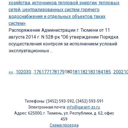
хозяйства, источников тепловой энергии, тепловых
сетей, централизованных систем горячего
водоснабжения и отдельных объектов таких
систем»
Распоряжение Администрации г. Тюмени от 11
августа 2014 г. N 528-рк "Об утверждении Порядка
осуществления контроля за исполнением условий
эксплуатационных ...
«
«
...
10
20
30
...
176
177
178
179
180
181
182
183
184
185
...
200
21
Телефоны: (3452) 593-592, (3452) 593-591
Электронная почта:
info@garant-zs.ru
Адрес: 625000, г. Тюмень, ул. Республики, д. 62, офис
459
Схема проезда