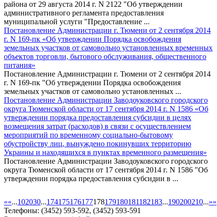
района от 29 августа 2014 г. N 2122 "Об утверждении
административного регламента предоставления
муниципальной услуги "Предоставление ...
Постановление Администрации г. Тюмени от 2 сентября 2014
г. N 169-пк «Об утверждении Порядка освобождения
земельных участков от самовольно установленных временных
объектов торговли, бытового обслуживания, общественного
питания»
Постановление Администрации г. Тюмени от 2 сентября 2014
г. N 169-пк "Об утверждении Порядка освобождения
земельных участков от самовольно установленных ...
Постановление Администрации Заводоуковского городского
округа Тюменской области от 17 сентября 2014 г. N 1586 «Об
утверждении порядка предоставления субсидии в целях
возмещения затрат (расходов) в связи с осуществлением
мероприятий по временному социально-бытовому
обустройству лиц, вынуждено покинувших территорию
Украины и находящихся в пунктах временного размещения»
Постановление Администрации Заводоуковского городского
округа Тюменской области от 17 сентября 2014 г. N 1586 "Об
утверждении порядка предоставления субсидии в ...
«
«
...
10
20
30
...
174
175
176
177
178
179
180
181
182
183
...
190
200
210
...
»
»
Телефоны: (3452) 593-592, (3452) 593-591