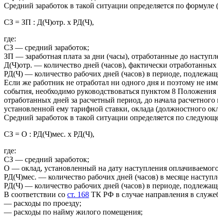
Средний заработок в такой ситуации определяется по формуле (
СЗ = ЗП : Д(Ч)отр. х РД(Ч),
где:
СЗ — средний заработок;
ЗП — заработная плата за дни (часы), отработанные до наступ
Д(Ч)отр. — количество дней (часов), фактически отработанных
РД(Ч) — количество рабочих дней (часов) в периоде, подлежащ
Если же работник не отработал ни одного дня и поэтому не им
события, необходимо руководствоваться пунктом 8 Положения 
отработанных дней за расчетный период, до начала расчетного 
установленной ему тарифной ставки, оклада (должностного окл
Средний заработок в такой ситуации определяется по следующ
СЗ = О : РД(Ч)мес. х РД(Ч),
где:
СЗ — средний заработок;
О — оклад, установленный на дату наступления оплачиваемого
РД(Ч)мес. — количество рабочих дней (часов) в месяце наступ
РД(Ч) — количество рабочих дней (часов) в периоде, подлежащ
В соответствии со
ст. 168
ТК РФ в случае направления в служе
— расходы по проезду;
— расходы по найму жилого помещения;