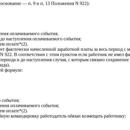
основание — п. 9 и п. 13 Положения N 922):
ления оплачиваемого события;
 до наступления оплачиваемого события;
ем оплате*(2).
еет фактически начисленной заработной платы за весь период с 
N 922. В соответствии с этим пунктом если работник не имел ф
периода и до наступления случая, с которым связано сохранение 
ада).
ей формуле:
 события;
ления оплачиваемого события;
ем оплате*(2).
бную командировку работодатель обязан возмещать работнику: