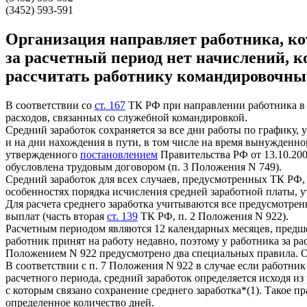
(3452) 593-591
Организация направляет работника, кот
за расчетный период нет начислений, к
рассчитать работнику командировочные
В соответствии со
ст. 167
ТК РФ при направлении работника в с
расходов, связанных со служебной командировкой.
Средний заработок сохраняется за все дни работы по графику,
и на дни нахождения в пути, в том числе на время вынужденн
утвержденного
постановлением
Правительства РФ от 13.10.200
обусловлена трудовым договором (п. 3 Положения N 749).
Средний заработок для всех случаев, предусмотренных ТК РФ,
особенностях порядка исчисления средней заработной платы,
Для расчета среднего заработка учитываются все предусмотре
выплат (часть вторая
ст. 139
ТК РФ, п. 2 Положения N 922).
Расчетным периодом являются 12 календарных месяцев, предшес
работник принят на работу недавно, поэтому у работника за р
Положением N 922 предусмотрено два специальных правила. Он
В соответствии с п. 7 Положения N 922 в случае если работни
расчетного периода, средний заработок определяется исходя и
с которым связано сохранение среднего заработка*(1). Такое 
определенное количество дней.