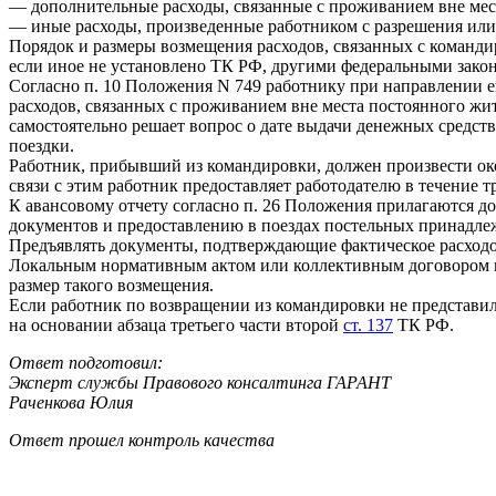
— дополнительные расходы, связанные с проживанием вне мест
— иные расходы, произведенные работником с разрешения или 
Порядок и размеры возмещения расходов, связанных с команд
если иное не установлено ТК РФ, другими федеральными зак
Согласно п. 10 Положения N 749 работнику при направлении е
расходов, связанных с проживанием вне места постоянного жи
самостоятельно решает вопрос о дате выдачи денежных средст
поездки.
Работник, прибывший из командировки, должен произвести ок
связи с этим работник предоставляет работодателю в течение т
К авансовому отчету согласно п. 26 Положения прилагаются д
документов и предоставлению в поездах постельных принадлеж
Предъявлять документы, подтверждающие фактическое расходов
Локальным нормативным актом или коллективным договором м
размер такого возмещения.
Если работник по возвращении из командировки не представил 
на основании абзаца третьего части второй
ст. 137
ТК РФ.
Ответ подготовил:
Эксперт службы Правового консалтинга ГАРАНТ
Раченкова Юлия
Ответ прошел контроль качества