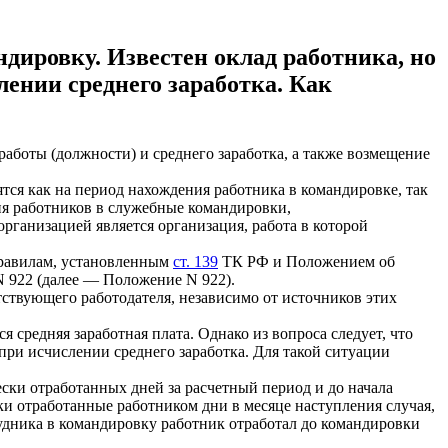
дировку. Известен оклад работника, но
лении среднего заработка. Как
боты (должности) и среднего заработка, а также возмещение
тся как на период нахождения работника в командировке, так
ия работников в служебные командировки,
рганизацией является организация, работа в которой
 правилам, установленным
ст. 139
ТК РФ и Положением об
N 922 (далее — Положение N 922).
тствующего работодателя, независимо от источников этих
 средняя заработная плата. Однако из вопроса следует, что
при исчислении среднего заработка. Для такой ситуации
ески отработанных дней за расчетный период и до начала
ски отработанные работником дни в месяце наступления случая,
трудника в командировку работник отработал до командировки