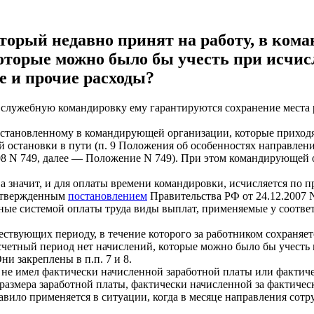
орый недавно принят на работу, в коман
оторые можно было бы учесть при исчис
 и прочие расходы?
лужебную командировку ему гарантируются сохранение места ра
 установленному в командирующей организации, которые приходя
ой остановки в пути (п. 9 Положения об особенностях направлен
8 N 749, далее — Положение N 749). При этом командирующей о
 а значит, и для оплаты времени командировки, исчисляется по
 утвержденным
постановлением
Правительства РФ от 24.12.2007 
нные системой оплаты труда виды выплат, применяемые у соотве
твующих периоду, в течение которого за работником сохраняется
асчетный период нет начислений, которые можно было бы учесть 
и закреплены в п.п. 7 и 8.
к не имел фактически начисленной заработной платы или фактич
з размера заработной платы, фактически начисленной за фактиче
правило применяется в ситуации, когда в месяце направления со