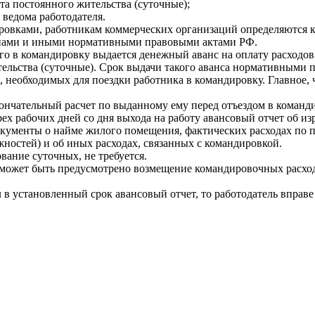
а постоянного жительства (суточные);
ведома работодателя.
ировками, работникам коммерческих организаций определяются
онами и иными нормативными правовыми актами РФ.
го в командировку выдается денежный аванс на оплату расходо
тельства (суточные). Срок выдачи такого аванса нормативными 
в, необходимых для поездки работника в командировку. Главное
ончательный расчет по выданному ему перед отъездом в команд
рех рабочих дней со дня выхода на работу авансовый отчет об и
окументы о найме жилого помещения, фактических расходах по 
ностей) и об иных расходах, связанных с командировкой.
ание суточных, не требуется.
ожет быть предусмотрено возмещение командировочных расход
в установленный срок авансовый отчет, то работодатель вправе