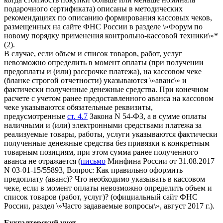
подарочного сертификата) описаны в методических
рекомендациях по описанию формирования кассовых чеков,
размещенных на сайте ФНС России в разделе \»Форум по
новому порядку применения контрольно-кассовой техники\»*
(2).
В случае, если объем и список товаров, работ, услуг
невозможно определить в момент оплаты (при получении
предоплаты и (или) рассрочке платежа), на кассовом чеке
(бланке строгой отчетности) указываются \»аванс\» и
фактически полученные денежные средства. При конечном
расчете с учетом ранее предоставленного аванса на кассовом
чеке указываются обязательные реквизиты,
предусмотренные
ст. 4.7
Закона N 54-ФЗ, а в сумме оплаты
наличными и (или) электронными средствами платежа за
реализуемые товары, работы, услуги указываются фактически
полученные денежные средства без привязки к конкретным
товарным позициям, при этом сумма ранее полученного
аванса не отражается (
письмо
Минфина России от 31.08.2017
N 03-01-15/55893, Вопрос: Как правильно оформить
предоплату (аванс)? Что необходимо указывать в кассовом
чеке, если в момент оплаты невозможно определить объем и
список товаров (работ, услуг)? (официальный сайт ФНС
России, раздел \»Часто задаваемые вопросы\», август 2017 г.).
Бухгалтерский учет