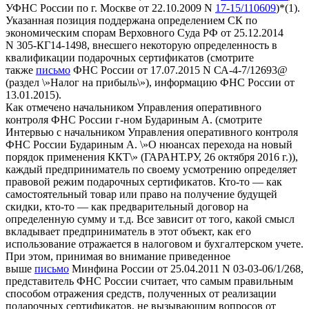
УФНС России по г. Москве от 22.10.2009 N
17-15/110609
)*(1).
Указанная позиция поддержана определением СК по
экономическим спорам Верховного Суда РФ от 25.12.2014
N 305-КГ14-1498, внесшего некоторую определенность в
квалификации подарочных сертификатов (смотрите
также
письмо
ФНС России от 17.07.2015 N СА-4-7/12693@
(раздел \»Налог на прибыль\»), информацию ФНС России от
13.01.2015).
Как отмечено начальником Управления оперативного
контроля ФНС России г-ном Будариным А. (смотрите
Интервью с начальником Управления оперативного контроля
ФНС России Будариным А. \»О нюансах перехода на новый
порядок применения ККТ\» (ГАРАНТ.РУ, 26 октября 2016 г.)),
каждый предприниматель по своему усмотрению определяет
правовой режим подарочных сертификатов. Кто-то — как
самостоятельный товар или право на получение будущей
скидки, кто-то — как предварительный договор на
определенную сумму и т.д. Все зависит от того, какой смысл
вкладывает предприниматель в этот объект, как его
использование отражается в налоговом и бухгалтерском учете.
При этом, принимая во внимание приведенное
выше
письмо
Минфина России от 25.04.2011 N 03-03-06/1/268,
представитель ФНС России считает, что самым правильным
способом отражения средств, полученных от реализации
подарочных сертификатов, не вызывающим вопросов от