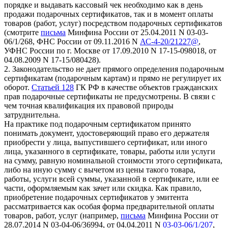
порядке и выдавать кассовый чек необходимо как в день
продажи подарочных сертификатов, так и в момент оплаты
товаров (работ, услуг) посредством подарочных сертификатов
(смотрите
письма
Минфина России от 25.04.2011 N 03-03-
06/1/268, ФНС России от 09.11.2016 N
АС-4-20/21227@
,
УФНС России по г. Москве от 17.09.2010 N 17-15-098018, от
04.08.2009 N 17-15/080428).
2. Законодательство не дает прямого определения подарочным
сертификатам (подарочным картам) и прямо не регулирует их
оборот.
Статьей 128
ГК РФ в качестве объектов гражданских
прав подарочные сертификаты не предусмотрены. В связи с
чем точная квалификация их правовой природы
затруднительна.
На практике под подарочным сертификатом принято
понимать документ, удостоверяющий право его держателя
приобрести у лица, выпустившего сертификат, или иного
лица, указанного в сертификате, товары, работы или услуги
на сумму, равную номинальной стоимости этого сертификата,
либо на иную сумму с вычетом из цены такого товара,
работы, услуги всей суммы, указанной в сертификате, или ее
части, оформляемым как зачет или скидка. Как правило,
приобретение подарочных сертификатов у эмитента
рассматривается как особая форма предварительной оплаты
товаров, работ, услуг (например,
письма
Минфина России от
28.07.2014 N 03-04-06/36994, от 04.04.2011 N
03-03-06/1/207
,