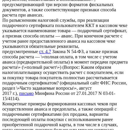
предусматривающий три версии форматов фискальных
документов, а также соответствующие признаки способа
расчета при авансах.
По разъяснениям налоговой службы, при реализации
подарочного сертификата пользователем ККТ в кассовом чеке
указывается наименование товара — подарочный сертификат,
а признак способа оплаты — аванс. При конечном расчете с
учетом ранее предоставленного аванса на кассовом чеке
указываются обязательные реквизиты,
предусмотренные
ст. 4.7
Закона N 54-ФЗ, а также признак
способа расчета — \»полная оплата, в том числе с учетом
аванса (предварительной оплаты) в момент передачи предмета
расчета\» (\»полный расчет\») (Вопрос: Каким образом
налогоплательщику осуществить расчет с покупателем, если
за покупку товара покупатель полностью рассчитывается
подарочным сертификатом? (официальный сайт ФНС России,
раздел \»Часто задаваемые вопросы\», август
2017 г.),
письмо
Минфина России от 27.01.2017 N 03-01-
15/4114).
Конкретные примеры формирования кассовых чеков при
осуществлении аванса и предоплаты, а также операций с
подарочными сертификатами (их продажа, варианты
последующей оплаты покупки с использованием ранее
приобретенной подарочной карты, в том числе в случаях,
когда стоимость покупки больше или меньше номинала