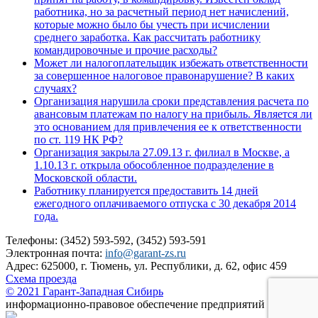
работника, но за расчетный период нет начислений,
которые можно было бы учесть при исчислении
среднего заработка. Как рассчитать работнику
командировочные и прочие расходы?
Может ли налогоплательщик избежать ответственности
за совершенное налоговое правонарушение? В каких
случаях?
Организация нарушила сроки представления расчета по
авансовым платежам по налогу на прибыль. Является ли
это основанием для привлечения ее к ответственности
по ст. 119 НК РФ?
Организация закрыла 27.09.13 г. филиал в Москве, а
1.10.13 г. открыла обособленное подразделение в
Московской области.
Работнику планируется предоставить 14 дней
ежегодного оплачиваемого отпуска с 30 декабря 2014
года.
Телефоны: (3452) 593-592, (3452) 593-591
Электронная почта:
info@garant-zs.ru
Адрес: 625000, г. Тюмень, ул. Республики, д. 62, офис 459
Схема проезда
© 2021 Гарант-Западная Сибирь
информационно-правовое обеспечение предприятий