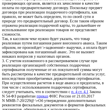
проверяющих органов, является их зачисление в качестве
оплаты по предварительному договору. Поскольку предмет
договора при реализации подарочного сертификата, как
правило, не может быть определен, то по своей сути и
природе это предварительный договор. Если таким образом
отражена реализация подарочной карты, то дальнейшее ее
использование при реализации товаров не представляет
сложности.
Так, в кассовом чеке нужно будет указать, что товар
реализован путем погашения ранее внесенного аванса. Таким
образом, не произойдет \»задвоения\» выручки, а оплата будет
зафиксирована как погашенный аванс. Это не вызовет
никаких вопросов у налоговых органов.
3. С учетом изложенного в рассматриваемом случае при
реализации организацией собственных подарочных
сертификатов полученные от их покупателей суммы могут
быть рассмотрены в качестве предварительной оплаты услуг,
впоследствии приобретаемых держателями сертификатов.
При осуществлении расчетов в виде аванса и предоплаты, в
том числе с использованием подарочных сертификатов,
следует учитывать, что в соответствии с
п. 4 ст. 4.1
Закона
N 54-ФЗ разработан
приказ
ФНС России от 21.03.2017
N ММВ-7-20/229@ \»Об утверждении дополнительных
реквизитов фискальных документов и форматов фискальных
документов, обязательных к использованию\»,