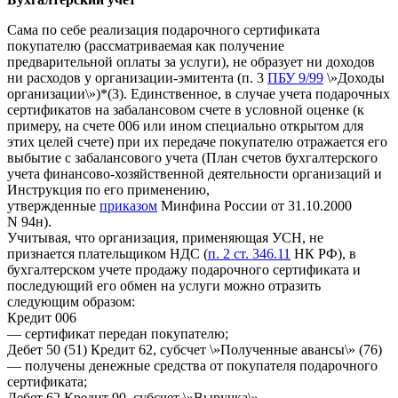
Сама по себе реализация подарочного сертификата
покупателю (рассматриваемая как получение
предварительной оплаты за услуги), не образует ни доходов
ни расходов у организации-эмитента (п. 3
ПБУ 9/99
\»Доходы
организации\»)*(3). Единственное, в случае учета подарочных
сертификатов на забалансовом счете в условной оценке (к
примеру, на счете 006 или ином специально открытом для
этих целей счете) при их передаче покупателю отражается его
выбытие с забалансового учета (План счетов бухгалтерского
учета финансово-хозяйственной деятельности организаций и
Инструкция по его применению,
утвержденные
приказом
Минфина России от 31.10.2000
N 94н).
Учитывая, что организация, применяющая УСН, не
признается плательщиком НДС (
п. 2 ст. 346.11
НК РФ), в
бухгалтерском учете продажу подарочного сертификата и
последующий его обмен на услуги можно отразить
следующим образом:
Кредит 006
— сертификат передан покупателю;
Дебет 50 (51) Кредит 62, субсчет \»Полученные авансы\» (76)
— получены денежные средства от покупателя подарочного
сертификата;
Дебет 62 Кредит 90, субсчет \»Выручка\»