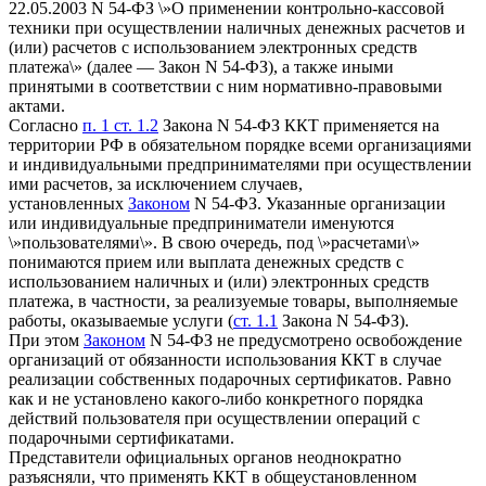
22.05.2003 N 54-ФЗ \»О применении контрольно-кассовой
техники при осуществлении наличных денежных расчетов и
(или) расчетов с использованием электронных средств
платежа\» (далее — Закон N 54-ФЗ), а также иными
принятыми в соответствии с ним нормативно-правовыми
актами.
Согласно
п. 1 ст. 1.2
Закона N 54-ФЗ ККТ применяется на
территории РФ в обязательном порядке всеми организациями
и индивидуальными предпринимателями при осуществлении
ими расчетов, за исключением случаев,
установленных
Законом
N 54-ФЗ. Указанные организации
или индивидуальные предприниматели именуются
\»пользователями\». В свою очередь, под \»расчетами\»
понимаются прием или выплата денежных средств с
использованием наличных и (или) электронных средств
платежа, в частности, за реализуемые товары, выполняемые
работы, оказываемые услуги (
ст. 1.1
Закона N 54-ФЗ).
При этом
Законом
N 54-ФЗ не предусмотрено освобождение
организаций от обязанности использования ККТ в случае
реализации собственных подарочных сертификатов. Равно
как и не установлено какого-либо конкретного порядка
действий пользователя при осуществлении операций с
подарочными сертификатами.
Представители официальных органов неоднократно
разъясняли, что применять ККТ в общеустановленном